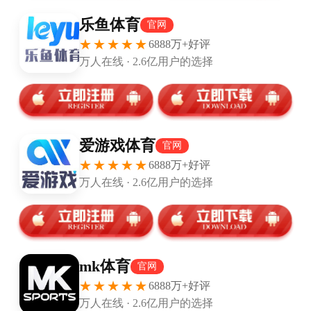
目前利物浦、皇马领跑争夺战：利物浦视他为科纳特潜
在替代者（科纳特也存在留队可能）；皇马计划清理阿
拉巴、吕迪格两名老将，后防线急需补强。